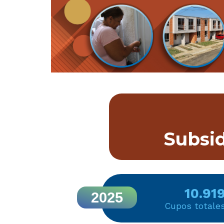
Subsid
10.91
2025
Cupos totale