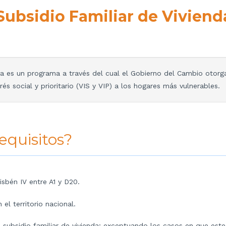
Subsidio Familiar
de Viviend
va es un programa a través del cual el Gobierno del Cambio otorga 
s social y prioritario (VIS y VIP) a los hogares más vulnerables.
equisitos?
isbén IV entre A1 y D20.
el territorio nacional.
 subsidio familiar de vivienda; exceptuando los casos en que este