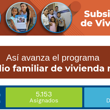
Así avanza el programa
io familiar de vivienda
5.153
9
Asignados
D
s