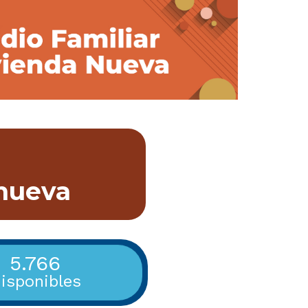
 nueva
5.766
isponibles