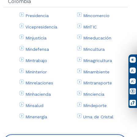
Colombia
Presidencia
Mincomercio
Vicepresidencia
MinTIC
Minjusticia
Mineducación
Mindefensa
Mincultura
Mintrabajo
Minagricultura
Mininterior
Minambiente
Minrelaciones
Mintransporte
Minhacienda
Minciencia
Minsalud
Mindeporte
Minenergía
Urna de Cristal