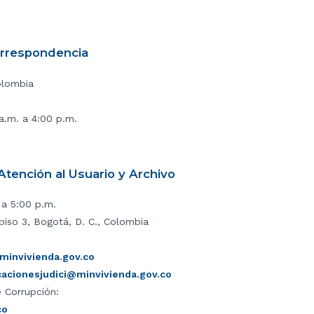
orrespondencia
olombia
 a.m. a 4:00 p.m.
tención al Usuario y Archivo
 a 5:00 p.m.
piso 3, Bogotá, D. C., Colombia
invivienda.gov.co
icacionesjudici@minvivienda.gov.co
 Corrupción:
co