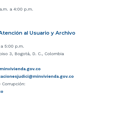
 a.m. a 4:00 p.m.
tención al Usuario y Archivo
 a 5:00 p.m.
piso 3, Bogotá, D. C., Colombia
invivienda.gov.co
icacionesjudici@minvivienda.gov.co
 Corrupción:
co