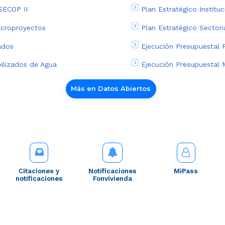
SECOP II
Plan Estratégico Institu
acroproyectos
Plan Estratégico Sector
ados
Ejecución Presupuestal 
bilizados de Agua
Ejecución Presupuestal 
Más en Datos Abiertos
Citaciones y
Notificaciones
MiPass
notificaciones
Fonvivienda