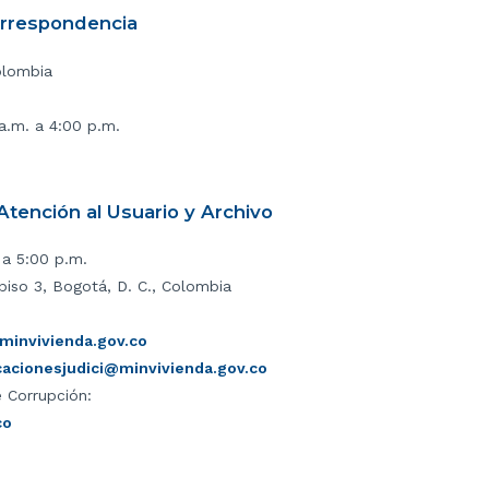
orrespondencia
olombia
 a.m. a 4:00 p.m.
tención al Usuario y Archivo
 a 5:00 p.m.
piso 3, Bogotá, D. C., Colombia
invivienda.gov.co
icacionesjudici@minvivienda.gov.co
 Corrupción:
co