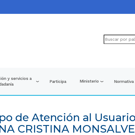
ión y servicios a
Ministerio
Participa
Normativa
udadanía
po de Atención al Usuario
 ANA CRISTINA MONSALV