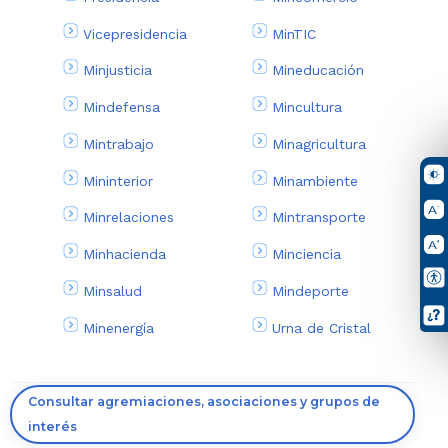
Vicepresidencia
MinTIC
Minjusticia
Mineducación
Mindefensa
Mincultura
Mintrabajo
Minagricultura
Mininterior
Minambiente
Minrelaciones
Mintransporte
Minhacienda
Minciencia
Minsalud
Mindeporte
Minenergía
Urna de Cristal
Consultar agremiaciones, asociaciones y grupos de
interés