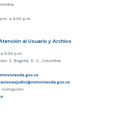
olombia
 a.m. a 4:00 p.m.
tención al Usuario y Archivo
 a 5:00 p.m.
piso 3, Bogotá, D. C., Colombia
invivienda.gov.co
icacionesjudici@minvivienda.gov.co
 Corrupción:
co