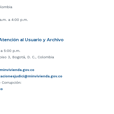
olombia
 a.m. a 4:00 p.m.
tención al Usuario y Archivo
 a 5:00 p.m.
piso 3, Bogotá, D. C., Colombia
invivienda.gov.co
icacionesjudici@minvivienda.gov.co
 Corrupción:
co