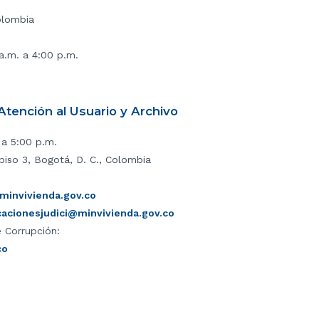
olombia
 a.m. a 4:00 p.m.
tención al Usuario y Archivo
 a 5:00 p.m.
piso 3, Bogotá, D. C., Colombia
invivienda.gov.co
icacionesjudici@minvivienda.gov.co
 Corrupción:
co