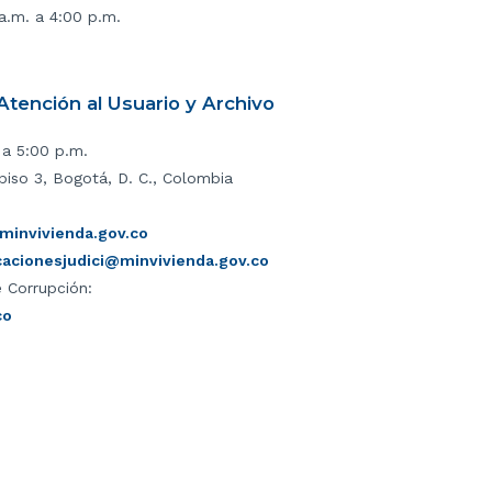
 a.m. a 4:00 p.m.
tención al Usuario y Archivo
 a 5:00 p.m.
piso 3, Bogotá, D. C., Colombia
invivienda.gov.co
icacionesjudici@minvivienda.gov.co
 Corrupción:
co