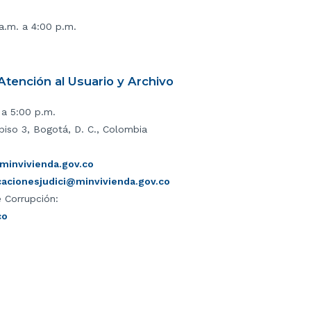
 a.m. a 4:00 p.m.
tención al Usuario y Archivo
 a 5:00 p.m.
piso 3, Bogotá, D. C., Colombia
invivienda.gov.co
icacionesjudici@minvivienda.gov.co
 Corrupción:
co