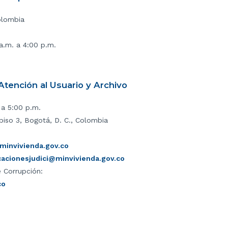
olombia
 a.m. a 4:00 p.m.
tención al Usuario y Archivo
 a 5:00 p.m.
piso 3, Bogotá, D. C., Colombia
invivienda.gov.co
icacionesjudici@minvivienda.gov.co
 Corrupción:
co