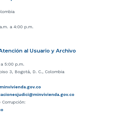
olombia
 a.m. a 4:00 p.m.
tención al Usuario y Archivo
 a 5:00 p.m.
piso 3, Bogotá, D. C., Colombia
invivienda.gov.co
icacionesjudici@minvivienda.gov.co
 Corrupción:
co