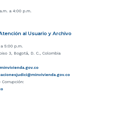
 a.m. a 4:00 p.m.
tención al Usuario y Archivo
 a 5:00 p.m.
piso 3, Bogotá, D. C., Colombia
invivienda.gov.co
icacionesjudici@minvivienda.gov.co
 Corrupción:
co