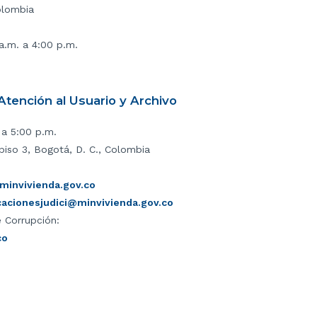
olombia
 a.m. a 4:00 p.m.
tención al Usuario y Archivo
 a 5:00 p.m.
piso 3, Bogotá, D. C., Colombia
invivienda.gov.co
icacionesjudici@minvivienda.gov.co
 Corrupción:
co