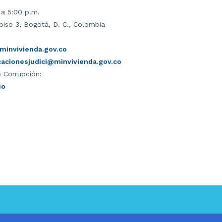
 a 5:00 p.m.
piso 3, Bogotá, D. C., Colombia
invivienda.gov.co
icacionesjudici@minvivienda.gov.co
 Corrupción:
co