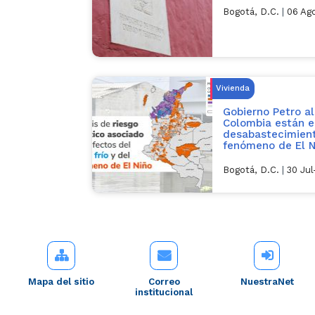
Bogotá, D.C.
|
06 Ag
Vivienda
Gobierno Petro al
Colombia están e
desabastecimient
fenómeno de El N
Bogotá, D.C.
|
30 Ju
Mapa del sitio
Correo
NuestraNet
institucional