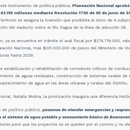
ste instrumento de política pública,
Planeación Nacional aprobó 
 $43.195 millones mediante Resolución 1765 de 05 de junio de 
Territorio se asegura la inversión que posibilita el inicio de 4 subp
ción del viaducto sobre el Río Dagua de la línea de aducción 39.
ón, ya se encuentra en trámite el aval fiscal por $274.719.000, val
eación Nacional, más $231.000.000 de pesos del Ministerio de Vivi
uturas hasta 2029.
e estabilización y rehabilitación de corredores críticos de condu
tamiento de aguas residuales, construcción de sistemas rurales d
astecimiento de agua en las áreas urbanas y rurales del Distrito.
onal, Natalia Molina, la priorización inaugura una diferencia histór
 de política pública,
pasamos de atender emergencias y respond
a el sistema de
agua potable y saneamiento básico de Buenaven
turas para que los proyectos no se queden por el camino y no d