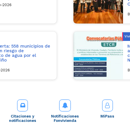
C
o-2026
B
Viv
erta: 558 municipios de
M
n riesgo de
a
o de agua por el
c
iño
N
l-2026
B
Citaciones y
Notificaciones
MiPass
notificaciones
Fonvivienda