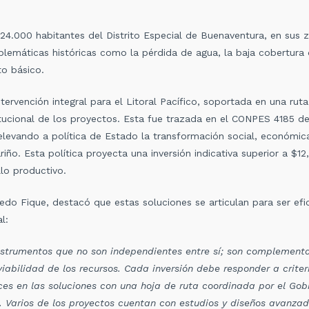
424.000 habitantes del Distrito Especial de Buenaventura, en sus 
lemáticas históricas como la pérdida de agua, la baja cobertura de
to básico.
rvención integral para el Litoral Pacífico, soportada en una ruta
stitucional de los proyectos. Esta fue trazada en el CONPES 4185 
, elevando a política de Estado la transformación social, económi
iño. Esta política proyecta una inversión indicativa superior a $1
llo productivo.
edo Fique, destacó que estas soluciones se articulan para ser efi
l:
nstrumentos que no son independientes entre sí; son complementar
abilidad de los recursos. Cada inversión debe responder a criteri
ces en las soluciones con una hoja de ruta coordinada por el Gobi
o. Varios de los proyectos cuentan con estudios y diseños avanzad