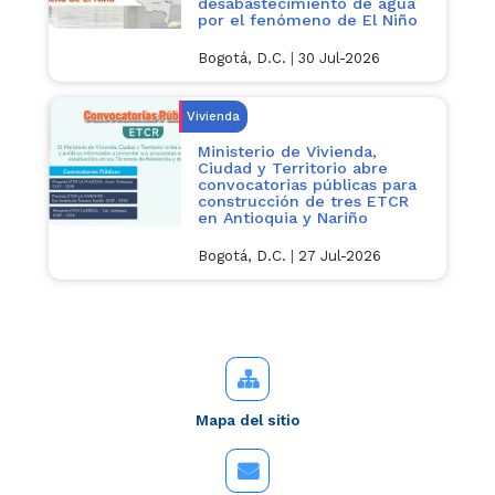
desabastecimiento de agua
por el fenómeno de El Niño
Bogotá, D.C.
|
30 Jul-2026
Vivienda
Ministerio de Vivienda,
Ciudad y Territorio abre
convocatorias públicas para
construcción de tres ETCR
en Antioquia y Nariño
Bogotá, D.C.
|
27 Jul-2026
Mapa del sitio