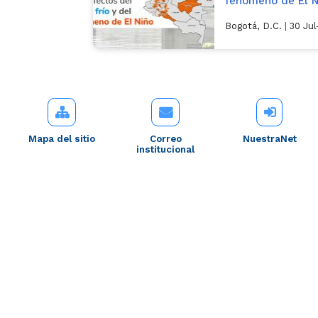
fenómeno de El N
Bogotá, D.C.
|
30 Ju
Mapa del sitio
Correo
NuestraNet
institucional