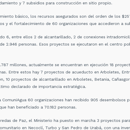
amiento y 7 subsidios para construcción en sitio propio.
iento básico, los recursos asegurados son del orden de los $257
s y el fortalecimiento de 60 organizaciones que accedieron a sub
do 6, entre ellos 2 de alcantarillado, 2 de conexiones intradomicil
 de 2.946 personas. Esos proyectos se ejecutaron en el centro po
787 millones, actualmente se encuentran en ejecución 18 proyect
as. Entre estos hay 7 proyectos de acueducto en Arboletes, Entrer
n, 10 proyectos de alcantarillado en Arboletes, Betania, Cañasgor
ltimo declarado de importancia estratégica.
ta ComuniAgua 60 organizaciones han recibido 905 desembolsos p
que han beneficiado a 70.182 personas.
redas de Paz, el Ministerio ha puesto en marcha 3 proyectos para 
comunitario en Necoclí, Turbo y San Pedro de Urabá, con una inve