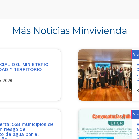
Más Noticias Minvivienda
Viv
IAL DEL MINISTERIO
M
UDAD Y TERRITORIO
C
v
C
o-2026
B
Viv
erta: 558 municipios de
M
n riesgo de
a
o de agua por el
c