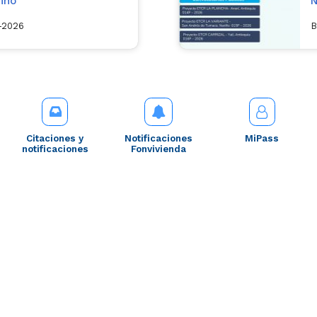
iño
N
l-2026
B
Citaciones y
Notificaciones
MiPass
notificaciones
Fonvivienda