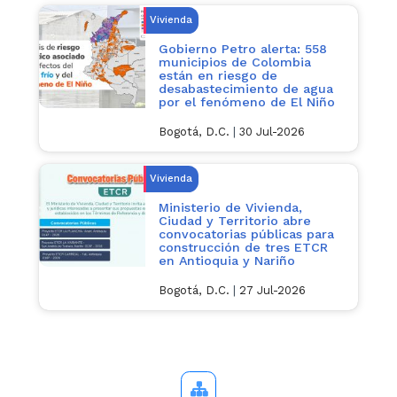
Vivienda
Gobierno Petro alerta: 558
municipios de Colombia
están en riesgo de
desabastecimiento de agua
por el fenómeno de El Niño
Bogotá, D.C.
|
30 Jul-2026
Vivienda
Ministerio de Vivienda,
Ciudad y Territorio abre
convocatorias públicas para
construcción de tres ETCR
en Antioquia y Nariño
Bogotá, D.C.
|
27 Jul-2026