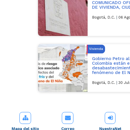
COMUNICADO OFIC
DE VIVIENDA, CI
Bogotá, D.C.
|
06 Ag
Vivienda
Gobierno Petro al
Colombia están e
desabastecimient
fenómeno de El N
Bogotá, D.C.
|
30 Ju
Mapa del sitio
Correo
NuestraNet