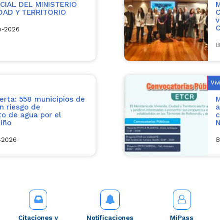
IAL DEL MINISTERIO
M
UDAD Y TERRITORIO
C
v
C
o-2026
B
Viv
erta: 558 municipios de
M
n riesgo de
a
o de agua por el
c
iño
N
l-2026
B
Citaciones y
Notificaciones
MiPass