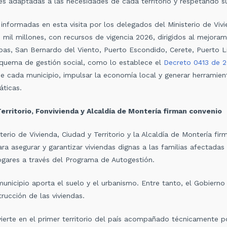
es adaptadas a las necesidades de cada territorio y respetando s
nformadas en esta visita por los delegados del Ministerio de Vivie
46 mil millones, con recursos de vigencia 2026, dirigidos al mejoram
as, San Bernardo del Viento, Puerto Escondido, Cerete, Puerto L
squema de gestión social, como lo establece el
Decreto 0413 de 
de cada municipio, impulsar la economía local y generar herramien
áticas.
Territorio, Fonvivienda y Alcaldía de Montería firman convenio
terio de Vivienda, Ciudad y Territorio y la Alcaldía de Montería fi
ara asegurar y garantizar viviendas dignas a las familias afectadas
ogares a través del Programa de Autogestión.
unicipio aporta el suelo y el urbanismo. Entre tanto, el Gobierno 
trucción de las viviendas.
ierte en el primer territorio del país acompañado técnicamente por