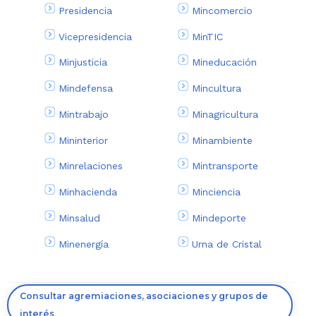
Presidencia
Mincomercio
Vicepresidencia
MinTIC
Minjusticia
Mineducación
Mindefensa
Mincultura
Mintrabajo
Minagricultura
Mininterior
Minambiente
Minrelaciones
Mintransporte
Minhacienda
Minciencia
Minsalud
Mindeporte
Minenergía
Urna de Cristal
Consultar agremiaciones, asociaciones y grupos de
interés