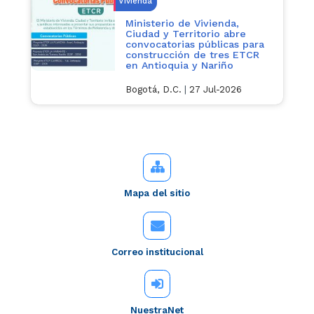
Vivienda
Ministerio de Vivienda,
Ciudad y Territorio abre
convocatorias públicas para
construcción de tres ETCR
en Antioquia y Nariño
Bogotá, D.C.
|
27 Jul-2026
Mapa del sitio
Correo institucional
NuestraNet