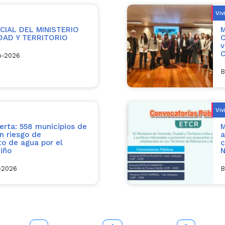
Viv
IAL DEL MINISTERIO
M
UDAD Y TERRITORIO
C
v
C
o-2026
B
Viv
erta: 558 municipios de
M
n riesgo de
a
o de agua por el
c
iño
N
l-2026
B