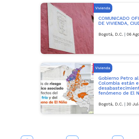
Vivienda
COMUNICADO OFIC
DE VIVIENDA, CI
Bogotá, D.C.
|
06 Ag
Vivienda
Gobierno Petro al
Colombia están e
desabastecimient
fenómeno de El N
Bogotá, D.C.
|
30 Ju