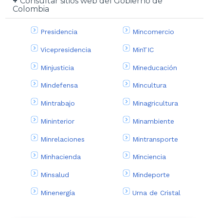
Consultar sitios web del Gobierno de
Colombia
Presidencia
Mincomercio
Vicepresidencia
MinTIC
Minjusticia
Mineducación
Mindefensa
Mincultura
Mintrabajo
Minagricultura
Mininterior
Minambiente
Minrelaciones
Mintransporte
Minhacienda
Minciencia
Minsalud
Mindeporte
Minenergía
Urna de Cristal