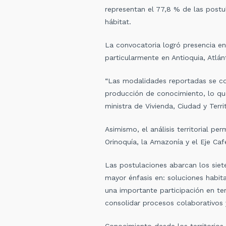
representan el 77,8 % de las postul
hábitat.
La convocatoria logró presencia en
particularmente en Antioquia, Atlá
“Las modalidades reportadas se con
producción de conocimiento, lo que 
ministra de Vivienda, Ciudad y Terri
Asimismo, el análisis territorial pe
Orinoquía, la Amazonía y el Eje Cafe
Las postulaciones abarcan los siet
mayor énfasis en: soluciones habitac
una importante participación en tem
consolidar procesos colaborativos
Conocimiento desde los territorios