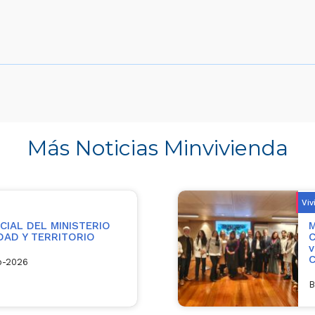
Más Noticias Minvivienda
Viv
IAL DEL MINISTERIO
M
UDAD Y TERRITORIO
C
v
C
o-2026
B