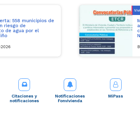
Viv
erta: 558 municipios de
M
n riesgo de
a
o de agua por el
c
iño
N
l-2026
B
Citaciones y
Notificaciones
MiPass
notificaciones
Fonvivienda