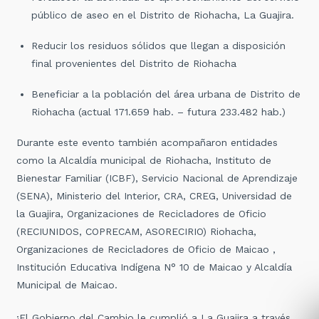
p
ú
blico de aseo en el Distrito de Riohacha, La Guajira.
Reducir los residuos s
ó
lidos que llegan a disposici
ó
n
final provenientes del Distrito de Riohacha
Beneficiar a la poblaci
ó
n del
á
rea urbana de Distrito de
Riohacha (actual 171.659 hab. – futura 233.482 hab.)
Durante este evento también acompañaron entidades
como la Alcaldía municipal de Riohacha, Instituto de
Bienestar Familiar (ICBF), Servicio Nacional de Aprendizaje
(SENA), Ministerio del Interior, CRA, CREG, Universidad de
la Guajira, Organizaciones de Recicladores de Oficio
(RECIUNIDOS, COPRECAM, ASORECIRIO) Riohacha,
Organizaciones de Recicladores de Oficio de Maicao ,
Institución Educativa Indígena N° 10 de Maicao y Alcaldía
Municipal de Maicao.
¡El Gobierno del Cambio le cumplió a La Guajira a través