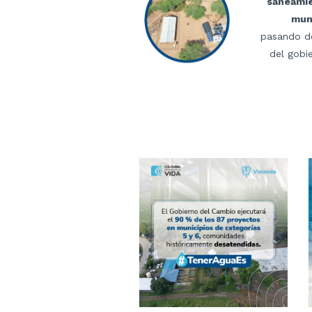
saneamie
muni
pasando de
del gobi