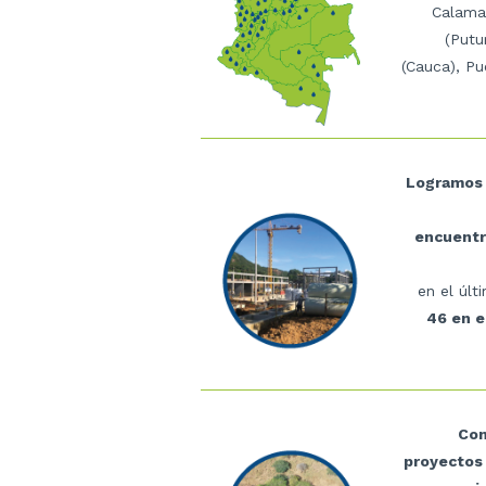
Calama
(Putu
(Cauca), Pu
Logramos 
encuentr
en el últ
46 en e
Con
proyectos