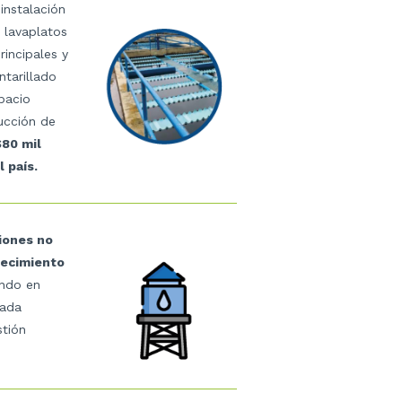
instalación
 lavaplatos
rincipales y
ntarillado
spacio
ucción de
$80 mil
 país.
iones no
tecimiento
ndo en
cada
stión