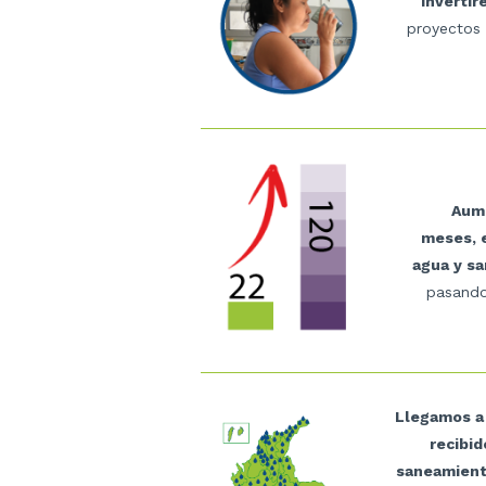
Inverti
proyectos 
Aume
meses, 
agua y s
pasando
Llegamos a
recibid
saneamient