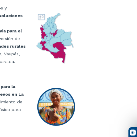
s y
soluciones
ia para el
versión de
ades rurales
e, Vaupés,
aralda.
para la
uevos en La
imiento de
ásico para