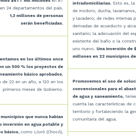
remos $677 mil millones
en 87
intradomiciliarias.
Esto es, la 
en 24 departamentos del país.
de inodoro, ducha, lavamanos,
1,3 millones de personas
y lavadero; de redes internas p
serán beneficiadas.
derivadas de acueducto y alca
sanitario; la adecuación del e
existente del baño o la constr
uno nuevo.
Una inversión de 
millones en 22 municipios del
ntamos en los últimos once
en un 500 % los proyectos de
aneamiento básico aprobados
,
Promovemos el uso de soluc
 de 22 en un año, a 120 en los
convencionales para el abas
primeros meses de Gobierno.
de agua y saneamiento,
tenie
cuenta las características de 
territorio y fortaleciendo la ge
 municipios que nunca habían
comunitaria del agua.
o inversión en agua potable y
o básico,
como Lloró (Chocó),