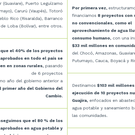
r (Guaviare), Puerto Leguízamo
Por primera vez,
estructuramo
mayo), Carurú (Vaupés), Totoró
financiamos
8 proyectos con 
eblo Rico (Risaralda), Barranco
no convencionales, como el
de Loba (Bolívar), entre otros.
aprovechamiento de agua lluv
consumo humano,
con una in
$33 mil millones en comunid
que el 40% de los proyectos
del Chocó, Amazonas, Guaviar
aprobados en todo el país se
Putumayo, Cauca, Boyacá y Ris
en en zonas rurales,
pasando
de 6 proyectos
imo año del gobierno anterior a
Destinamos
$103 mil millones 
l primer año del Gobierno del
ejecución de 10 proyectos n
Cambio.
Guajira,
enfocados en abastec
agua potable y saneamiento b
las comunidades.
seguimos que el 80 % de los
 aprobados en agua potable y