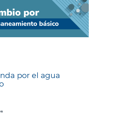
ienda por el agua
o
es