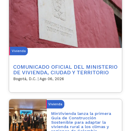
Vivienda
COMUNICADO OFICIAL DEL MINISTERIO
DE VIVIENDA, CIUDAD Y TERRITORIO
Bogotá, D.C.
|
Ago 06, 2026
Vivienda
MinVivienda lanza la primera
Guía de Construcción
Sostenible para adaptar la
vivienda rural a los climas y