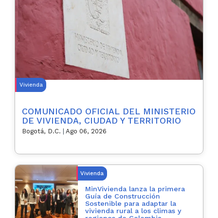
Vivienda
COMUNICADO OFICIAL DEL MINISTERIO
DE VIVIENDA, CIUDAD Y TERRITORIO
Bogotá, D.C.
|
Ago 06, 2026
Vivienda
MinVivienda lanza la primera
Guía de Construcción
Sostenible para adaptar la
vivienda rural a los climas y