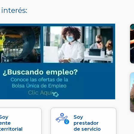
 interés:
Soy
Soy
ente
prestador
territorial
de servicio