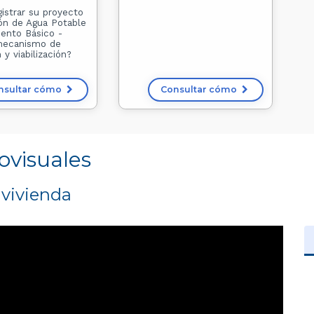
istrar su proyecto
ión de Agua Potable
ento Básico -
mecanismo de
 y viabilización?
nsultar cómo
Consultar cómo
ovisuales
vivienda