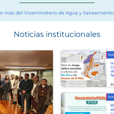
r más del Viceministerio de Agua y Saneamiento
Noticias institucionales
Viv
G
C
d
f
Bo
Viv
M
a
c