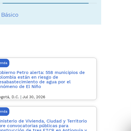
 Básico
ienda
obierno Petro alerta: 558 municipios de
olombia están en riesgo de
esabastecimiento de agua por el
enómeno de El Niño
gotá, D.C.
|
Jul 30, 2026
ienda
inisterio de Vivienda, Ciudad y Territorio
bre convocatorias públicas para
onstrucción de tres ETCR en Antioquia y