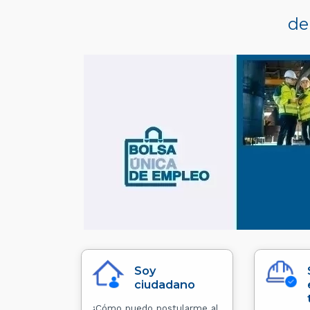
de
Soy
ciudadano
¿Cómo puedo postularme al