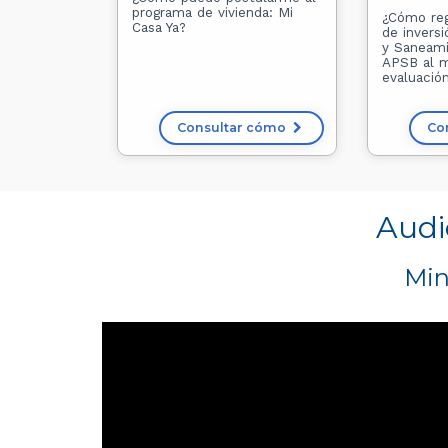
programa de vivienda: Mi
¿Cómo reg
Casa Ya?
de invers
y Saneami
APSB al 
evaluación
Consultar cómo
Co
Audi
Min