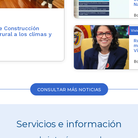
N
Bo
de Construcción
Viv
rural a los climas y
R
m
V
Bo
CONSULTAR MÁS NOTICIAS
Servicios e información