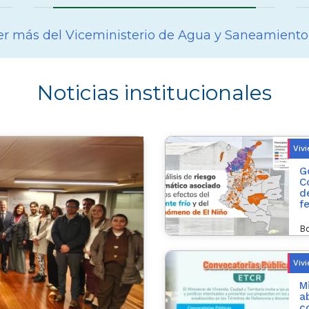
r más del Viceministerio de Agua y Saneamiento
Noticias institucionales
Viv
G
C
d
f
Bo
Viv
M
a
c