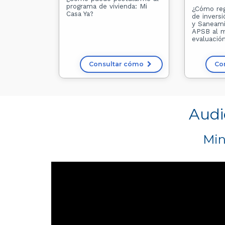
programa de vivienda: Mi
¿Cómo reg
Casa Ya?
de invers
y Saneami
APSB al 
evaluación
Consultar cómo
Co
Audi
Min