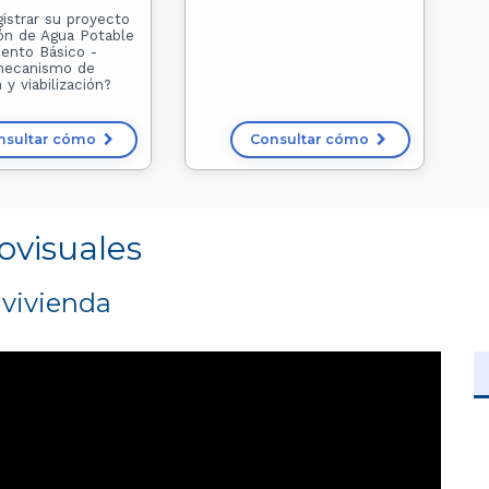
istrar su proyecto
ión de Agua Potable
ento Básico -
mecanismo de
 y viabilización?
nsultar cómo
Consultar cómo
ovisuales
vivienda