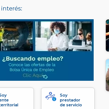
 interés:
Soy
Soy
ente
prestador
territorial
de servicio