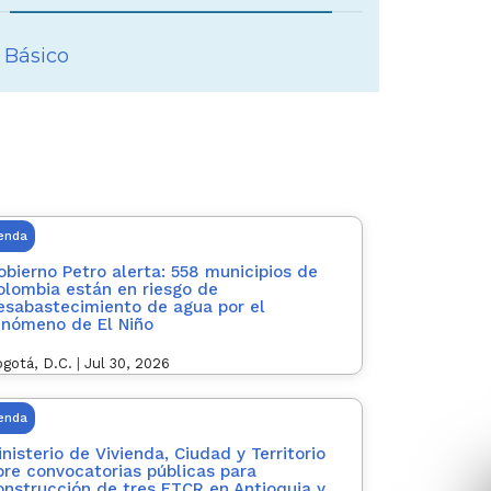
 Básico
ienda
obierno Petro alerta: 558 municipios de
olombia están en riesgo de
esabastecimiento de agua por el
enómeno de El Niño
gotá, D.C.
|
Jul 30, 2026
ienda
inisterio de Vivienda, Ciudad y Territorio
bre convocatorias públicas para
onstrucción de tres ETCR en Antioquia y