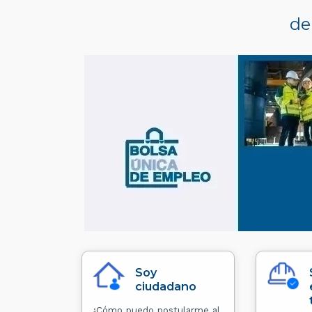
de
Soy
ciudadano
¿Cómo puedo postularme al