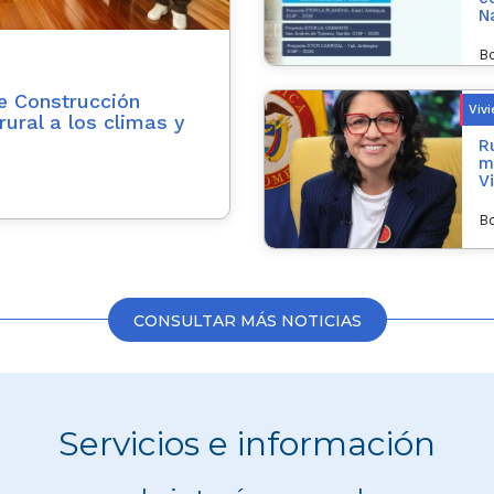
N
Bo
de Construcción
Viv
rural a los climas y
R
m
V
Bo
CONSULTAR MÁS NOTICIAS
Servicios e información