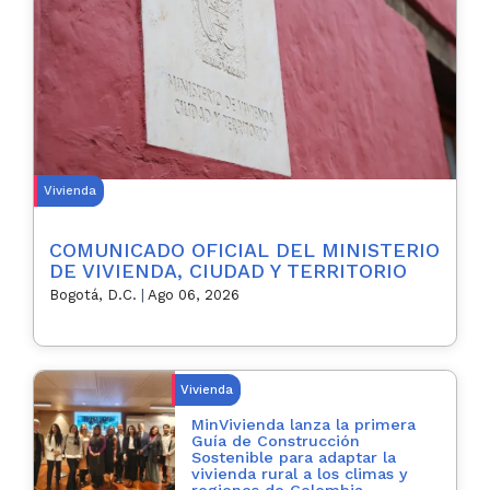
Vivienda
COMUNICADO OFICIAL DEL MINISTERIO
DE VIVIENDA, CIUDAD Y TERRITORIO
Bogotá, D.C.
|
Ago 06, 2026
Vivienda
MinVivienda lanza la primera
Guía de Construcción
Sostenible para adaptar la
vivienda rural a los climas y