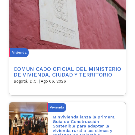
Vivienda
COMUNICADO OFICIAL DEL MINISTERIO
DE VIVIENDA, CIUDAD Y TERRITORIO
Bogotá, D.C.
|
Ago 06, 2026
Vivienda
MinVivienda lanza la primera
Guía de Construcción
Sostenible para adaptar la
vivienda rural a los climas y