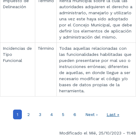
Impuesto de
Término
Renta municipal sobre la cual las
Delineación
autoridades adquieren el derecho a
administrarlo, manejarlo y utilizarlo
una vez este haya sido adoptado
por el Concejo Municipal, que debe
definir los elementos de aplicación
y administración del mismo.
Incidencias de
Término
Todas aquellas relacionadas con
Tipo
las funcionalidades habilitadas que
Funcional
pueden presentarse por mal uso o
instrucciones erróneas; diferentes
de aquellas, en donde llegue a ser
necesario modificar el código y/o
bases de datos propias de la
herramienta.
Paginación
Página
1
Página
2
Página
3
Página
4
Página
5
Página
6
Siguiente
Next ›
Última
Last »
actual
página
página
Modificado el Mié, 25/10/2023 - 11:48