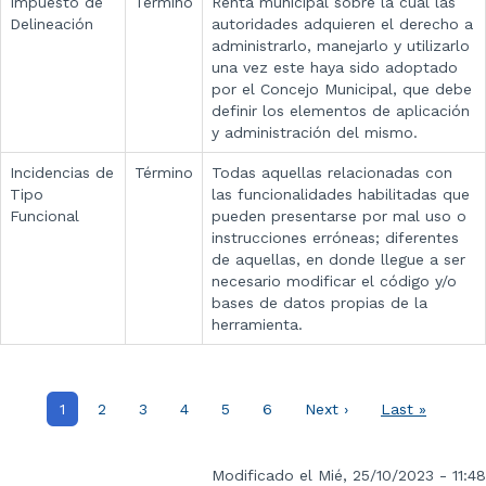
Impuesto de
Término
Renta municipal sobre la cual las
Delineación
autoridades adquieren el derecho a
administrarlo, manejarlo y utilizarlo
una vez este haya sido adoptado
por el Concejo Municipal, que debe
definir los elementos de aplicación
y administración del mismo.
Incidencias de
Término
Todas aquellas relacionadas con
Tipo
las funcionalidades habilitadas que
Funcional
pueden presentarse por mal uso o
instrucciones erróneas; diferentes
de aquellas, en donde llegue a ser
necesario modificar el código y/o
bases de datos propias de la
herramienta.
Paginación
Página
1
Página
2
Página
3
Página
4
Página
5
Página
6
Siguiente
Next ›
Última
Last »
actual
página
página
Modificado el Mié, 25/10/2023 - 11:48