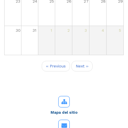
23
24
25
26
27
28
29
30
31
1
2
3
4
5
Paginación
‹‹
Previous
Next
››
Mapa del sitio