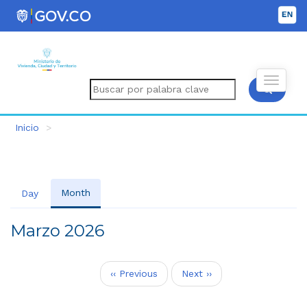
Inicio
Month
(solapa
Day
Primary
activa)
tabs
Marzo 2026
Paginación
‹‹
Previous
Next
››