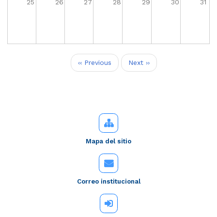
25
26
27
28
29
30
31
Paginación
‹‹
Previous
Next
››
Mapa del sitio
Correo institucional