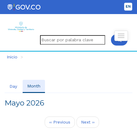
Inicio
Month
(solapa
Day
Primary
activa)
tabs
Mayo 2026
Paginación
‹‹
Previous
Next
››