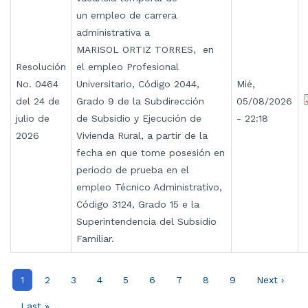
un empleo de carrera
administrativa a
MARISOL ORTIZ TORRES, en
Resolución
el empleo Profesional
No. 0464
Universitario, Código 2044,
Mié,
del 24 de
Grado 9 de la Subdirección
05/08/2026
julio de
de Subsidio y Ejecución de
- 22:18
2026
Vivienda Rural, a partir de la
fecha en que tome posesión en
periodo de prueba en el
empleo Técnico Administrativo,
Código 3124, Grado 15 e la
Superintendencia del Subsidio
Familiar.
Paginación
Página
1
Página
2
Página
3
Página
4
Página
5
Página
6
Página
7
Página
8
Página
9
Siguiente
Next ›
actual
página
Última
Last »