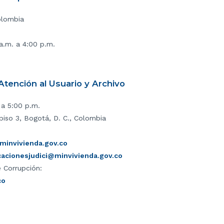
olombia
 a.m. a 4:00 p.m.
tención al Usuario y Archivo
 a 5:00 p.m.
piso 3, Bogotá, D. C., Colombia
invivienda.gov.co
icacionesjudici@minvivienda.gov.co
 Corrupción:
co