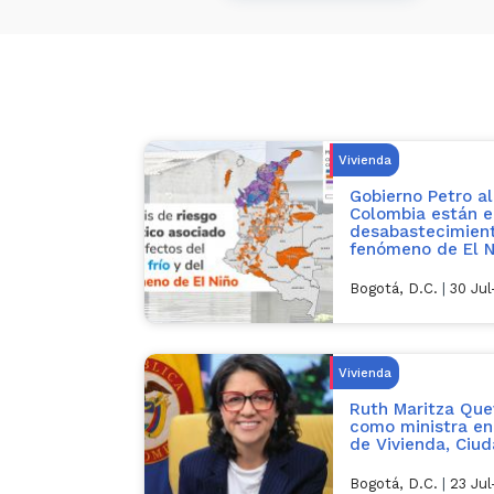
Vivienda
Gobierno Petro al
Colombia están e
desabastecimient
fenómeno de El N
Bogotá, D.C.
|
30 Ju
Vivienda
Ruth Maritza Qu
como ministra en
de Vivienda, Ciud
Bogotá, D.C.
|
23 Ju