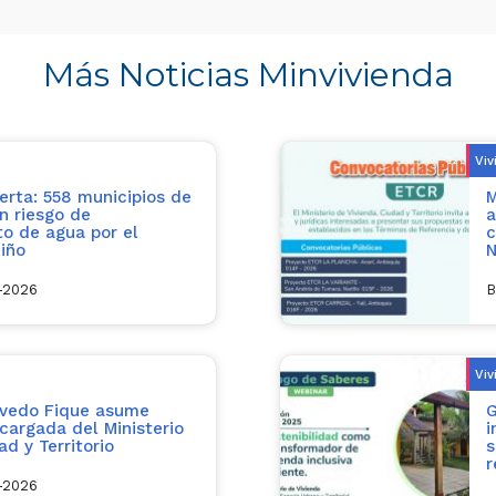
Más Noticias Minvivienda
Viv
erta: 558 municipios de
M
n riesgo de
a
o de agua por el
c
iño
N
l-2026
B
Viv
evedo Fique asume
G
cargada del Ministerio
i
ad y Territorio
s
r
l-2026