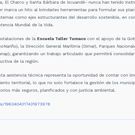
a, El Charco y Santa Bárbara de Iscuandé- nunca han tenido ins
ller marca un hito al brindarles herramientas para formular sus pla
stemas como ejes estructurantes del desarrollo sostenible, en co
tencia Mundial de la Vida.
instalaciones de la
Escuela Taller Tumaco
con el apoyo de la Gob
Nariño), la Dirección General Marítima (Dimar), Parques Nacionale
unap), garantizando un trabajo articulado que permitirá consolida
uctiva de la región.
sta asistencia técnica representa la oportunidad de contar con 
nto territorial, lo que no solo fortalece la gestión de los munici
orios más seguros, planificados y con justicia ambiental.
tus/1963404017431973976