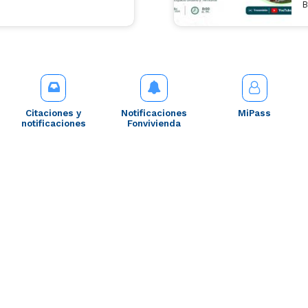
B
Citaciones y
Notificaciones
MiPass
notificaciones
Fonvivienda