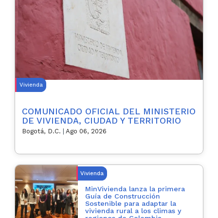
Vivienda
COMUNICADO OFICIAL DEL MINISTERIO
DE VIVIENDA, CIUDAD Y TERRITORIO
Bogotá, D.C.
|
Ago 06, 2026
Vivienda
MinVivienda lanza la primera
Guía de Construcción
Sostenible para adaptar la
vivienda rural a los climas y