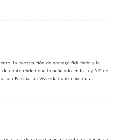
nto, la constitución de encargo fiduciario y la
nda de conformidad con lo señalado en la Ley 812 de
idio Familiar de Vivienda contra escritura.
 la que se ordenaron secuencialmente los planes de