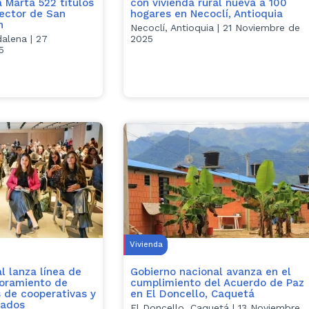
a Marta 522 títulos
con vivienda rural nueva a 100
sector de San
hogares en Necoclí, Antioquia
n
Necoclí, Antioquia | 21 Noviembre de
alena | 27
2025
5
Vivienda
l lanza línea de
Gobierno nacional avanza en el
joramiento de
cumplimiento del Acuerdo de Paz
s de cooperativas y
en El Doncello, Caquetá
eados
El Doncello, Caquetá | 13 Noviembre