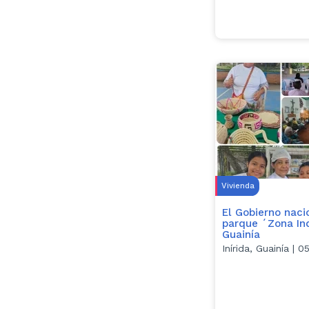
Vivienda
El Gobierno naci
parque ´Zona Ind
Guainía
Inírida, Guainía |