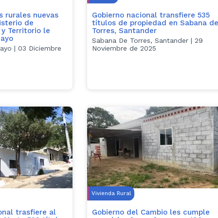
s rurales nuevas
Gobierno nacional transfiere 535
isterio de
títulos de propiedad en Sabana d
y Territorio le
Torres, Santander
mayo
Sabana De Torres, Santander | 29
ayo | 03 Diciembre
Noviembre de 2025
Vivienda Rural
nal trasfiere al
Gobierno del Cambio les cumple