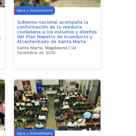
Agua y Saneamiento
Gobierno nacional acompaña la
o
conformación de la veeduría
ciudadana a los estudios y diseños
del Plan Maestro de Acueducto y
e
Alcantarillado de Santa Marta
Santa Marta, Magdalena | 04
Diciembre de 2025
Agua y Saneamiento