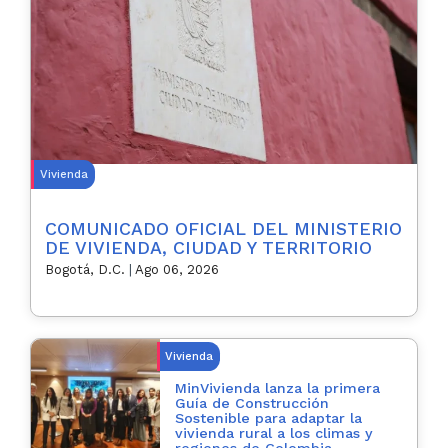
Vivienda
COMUNICADO OFICIAL DEL MINISTERIO
DE VIVIENDA, CIUDAD Y TERRITORIO
Bogotá, D.C.
|
Ago 06, 2026
Vivienda
MinVivienda lanza la primera
Guía de Construcción
Sostenible para adaptar la
vivienda rural a los climas y