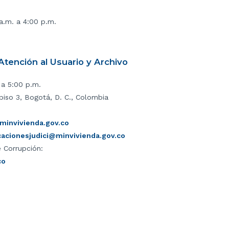
 a.m. a 4:00 p.m.
tención al Usuario y Archivo
 a 5:00 p.m.
piso 3, Bogotá, D. C., Colombia
invivienda.gov.co
icacionesjudici@minvivienda.gov.co
 Corrupción:
co