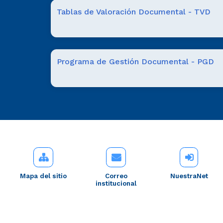
Tablas de Valoración Documental - TVD
Programa de Gestión Documental - PGD
Mapa del sitio
Correo
NuestraNet
institucional