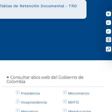
Tablas de Retención Documental - TRD
Consultar sitios web del Gobierno de
Colombia
Presidencia
Mincomercio
Vicepresidencia
MinTIC
Minjusticia
Mineducación