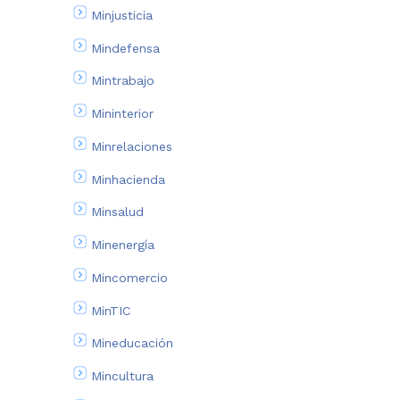
Minjusticia
Mindefensa
Mintrabajo
Mininterior
Minrelaciones
Minhacienda
Minsalud
Minenergía
Mincomercio
MinTIC
Mineducación
Mincultura